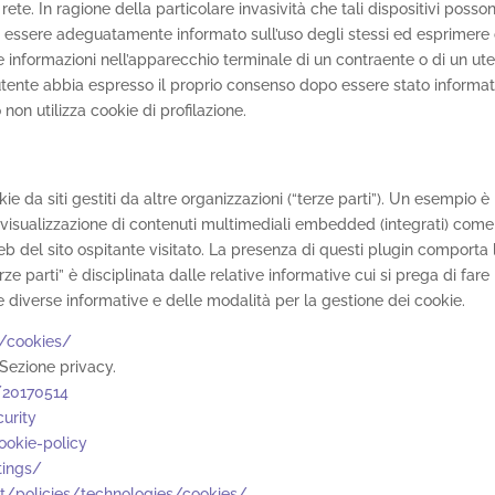
ete. In ragione della particolare invasività che tali dispositivi posson
ssere adeguatamente informato sull’uso degli stessi ed esprimere così 
 informazioni nell’apparecchio terminale di un contraente o di un ute
tente abbia espresso il proprio consenso dopo essere stato informato 
non utilizza cookie di profilazione.
ie da siti gestiti da altre organizzazioni (“terze parti”). Un esempio 
visualizzazione di contenuti multimediali embedded (integrati) come a
b del sito ospitante visitato. La presenza di questi plugin comporta la 
rze parti” è disciplinata dalle relative informative cui si prega di fa
le diverse informative e delle modalità per la gestione dei cookie.
/cookies/
Sezione privacy.
s/20170514
urity
ookie-policy
tings/
it/policies/technologies/cookies/