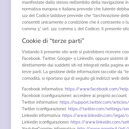
manifestate dallo stesso nell’ambito della navigazione in r
normativa europea e italiana prevede che l’utente debba e
122 del Codice laddove prevede che “l’archiviazione delle
consentiti unicamente a condizione che il contraente o l’u
comma 3” (art. 122, comma 1, del Codice). Il presente sito 
Cookie di “terze parti”
Visitando il presente sito web si potrebbero ricevere cook
Facebook, Twitter, Google+ o LinkedIn, oppure sistemi di 
direttamente dai suddetti siti ed integrati nella pagina we
terze parti. La gestione delle informazioni raccolte da “te
comodità, si riportano qui di seguito gli indirizzi web del
Facebook informativa:
https://www.facebook.com/help
Facebook (configurazione): accedere al proprio account. 
Twitter informative:
https://support.twitter.com/article
Twitter (configurazione):
https://twitter.com/settings/sec
Linkedin informativa:
https://www.linkedin.com/legal/c
Linkedin (configurazione):
https://www.linkedin.com/set
YoutubeGoogle+ informativa:
http://www.google.it/intl/