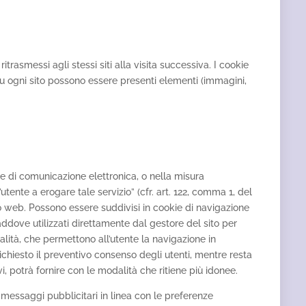
ritrasmessi agli stessi siti alla visita successiva. I cookie
su ogni sito possono essere presenti elementi (immagini,
ete di comunicazione elettronica, o nella misura
tente a erogare tale servizio” (cfr. art. 122, comma 1, del
to web. Possono essere suddivisi in cookie di navigazione
addove utilizzati direttamente dal gestore del sito per
alità, che permettono all’utente la navigazione in
 è richiesto il preventivo consenso degli utenti, mentre resta
ivi, potrà fornire con le modalità che ritiene più idonee.
are messaggi pubblicitari in linea con le preferenze