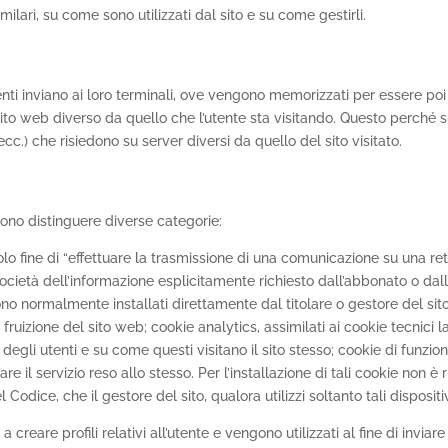
milari, su come sono utilizzati dal sito e su come gestirli.
 utenti inviano ai loro terminali, ove vengono memorizzati per essere poi 
 sito web diverso da quello che l’utente sta visitando. Questo perché 
cc.) che risiedono su server diversi da quello del sito visitato.
ssono distinguere diverse categorie:
l solo fine di “effettuare la trasmissione di una comunicazione su una r
ocietà dell’informazione esplicitamente richiesto dall’abbonato o dall’u
sono normalmente installati direttamente dal titolare o gestore del si
ruizione del sito web; cookie analytics, assimilati ai cookie tecnici l
egli utenti e su come questi visitano il sito stesso; cookie di funzion
orare il servizio reso allo stesso. Per l’installazione di tali cookie non
el Codice, che il gestore del sito, qualora utilizzi soltanto tali disposit
 a creare profili relativi all’utente e vengono utilizzati al fine di invi