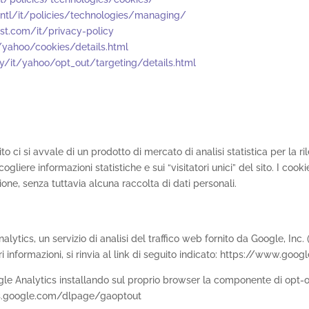
intl/it/policies/technologies/managing/
est.com/it/privacy-policy
/yahoo/cookies/details.html
cy/it/yahoo/opt_out/targeting/details.html
ito ci si avvale di un prodotto di mercato di analisi statistica per la r
cogliere informazioni statistiche e sui “visitatori unici” del sito. I co
one, senza tuttavia alcuna raccolta di dati personali.
ics, un servizio di analisi del traffico web fornito da Google, Inc. (“
ori informazioni, si rinvia al link di seguito indicato: https://www.goo
ogle Analytics installando sul proprio browser la componente di opt-ou
tools.google.com/dlpage/gaoptout