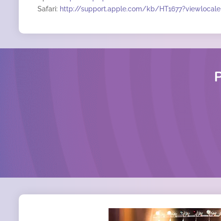
Safari:
http://support.apple.com/kb/HT1677?viewlocale=
P