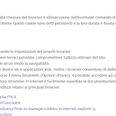
o alla chiusura del browser o all’esecuzione dell’eventuale comando di
’utente. Questi cookie sono detti persistenti e la loro durata è fissata
zando le impostazioni del proprio browser.
okie tecnici potrebbe compromettere l’utilizzo ottimale del sito.
 in alcun modo la navigabilità.
diversi siti e applicazioni web. Inoltre i browser consentono di defini
ttraverso il menu Strumenti->Opzioni->Privacy, è possibile accedere ad 
a loro rimozione. In internet è facilmente reperibile la documentazio
dirizzi relativi ai principali browser:
647?hl=it
dei%20cookie
indows7/how-to-manage-cookies-in-internet-explorer-9
es.html